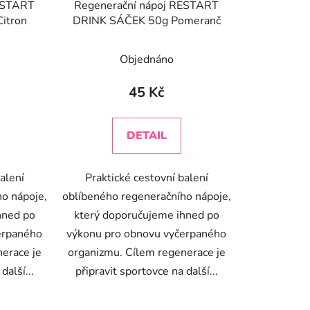
RESTART
Regenerační nápoj RESTART
itron
DRINK SÁČEK 50g Pomeranč
né
Průměrné
Objednáno
ení
hodnocení
tu
produktu
45 Kč
je
5,0
DETAIL
z
5
alení
Praktické cestovní balení
ek.
hvězdiček.
o nápoje,
oblíbeného regeneračního nápoje,
hned po
který doporučujeme ihned po
erpaného
výkonu pro obnovu vyčerpaného
erace je
organizmu. Cílem regenerace je
další...
připravit sportovce na další...