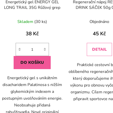
Energetický gel ENERGY GEL
Regenerační nápoj 
LONG TRAIL 35G Růžový grep
DRINK SÁČEK 50g C
Průměrné
Průměr
Skladem
(30 ks)
Objednáno
hodnocení
hodnoc
produktu
produk
38 Kč
45 Kč
je
je
5,0
5,0
DETAIL
z
z
5
5
DO KOŠÍKU
Praktické cestovní b
hvězdiček.
hvězdič
oblíbeného regeneračníh
Energetický gel s unikátním
který doporučujeme i
disacharidem Palatinosa s nižším
výkonu pro obnovu vyč
glykemickým indexem a
organizmu. Cílem regen
postupným uvolňováním energie.
připravit sportovce na 
Neobsahuje přidaná
zahušťovadla. Nové originální