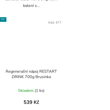
balení s...
TIP
Kód:
477
Regenerační nápoj RESTART
DRINK 700g Brusinka
Průměrné
Skladem
(1 ks)
hodnocení
produktu
539 Kč
je