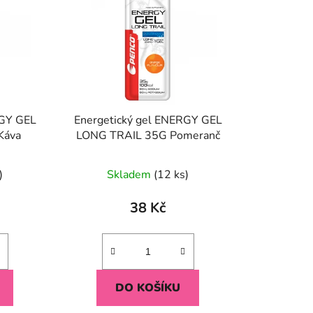
o
d
u
k
t
ů
RGY GEL
Energetický gel ENERGY GEL
Káva
LONG TRAIL 35G Pomeranč
né
Průměrné
)
Skladem
(12 ks)
ení
hodnocení
tu
produktu
38 Kč
je
5,0
z
5
DO KOŠÍKU
ek.
hvězdiček.