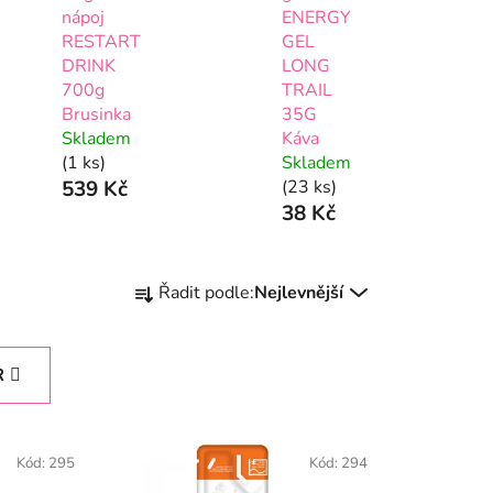
nápoj
ENERGY
RESTART
GEL
DRINK
LONG
700g
TRAIL
Brusinka
35G
Skladem
Káva
(1 ks)
Skladem
539 Kč
(23 ks)
38 Kč
Ř
Řadit podle:
Nejlevnější
a
z
e
R
n
í
p
Kód:
295
Kód:
294
r