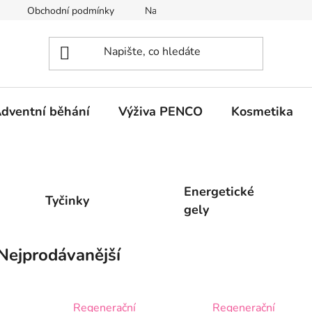
Obchodní podmínky
Napište nám
GDPR
dventní běhání
Výživa PENCO
Kosmetika
Energetické
Tyčinky
gely
Nejprodávanější
Regenerační
Regenerační