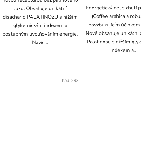
novou recepturou bez palmového
Energetický gel s chutí 
tuku. Obsahuje unikátní
(Coffee arabica a robu
disacharid PALATINOZU s nižším
povzbuzujícím účinkem 
glykemickým indexem a
Nově obsahuje unikátní 
postupným uvolňováním energie.
Palatinosu s nižším gl
Navíc...
indexem a...
Kód:
293