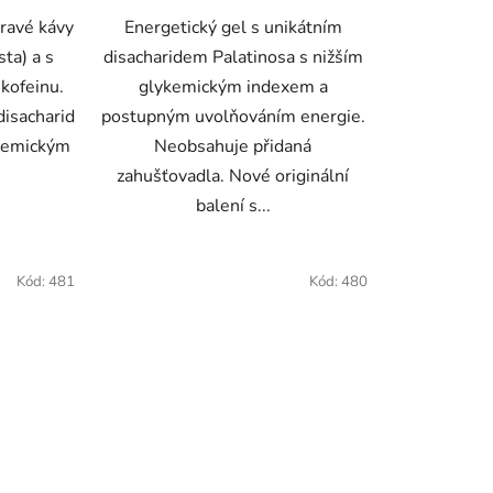
pravé kávy
Energetický gel s unikátním
sta) a s
disacharidem Palatinosa s nižším
kofeinu.
glykemickým indexem a
disacharid
postupným uvolňováním energie.
ykemickým
Neobsahuje přidaná
zahušťovadla. Nové originální
balení s...
Kód:
481
Kód:
480