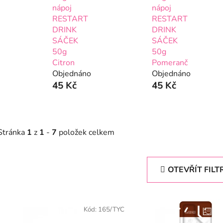
nápoj
nápoj
RESTART
RESTART
DRINK
DRINK
SÁČEK
SÁČEK
50g
50g
Citron
Pomeranč
Objednáno
Objednáno
45 Kč
45 Kč
Stránka
1
z
1
-
7
položek celkem
OTEVŘÍT FILT
V
ý
Kód:
165/TYC