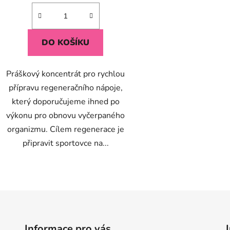
5,0
z
5
DO KOŠÍKU
hvězdiček.
Práškový koncentrát pro rychlou
přípravu regeneračního nápoje,
který doporučujeme ihned po
výkonu pro obnovu vyčerpaného
organizmu. Cílem regenerace je
připravit sportovce na...
O
v
l
á
d
Informace pro vás