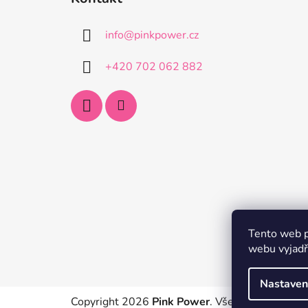
p
a
info
@
pinkpower.cz
t
í
+420 702 062 882
Tento web p
webu vyjadřu
Nastaven
Copyright 2026
Pink Power
. Všechna práva vyh