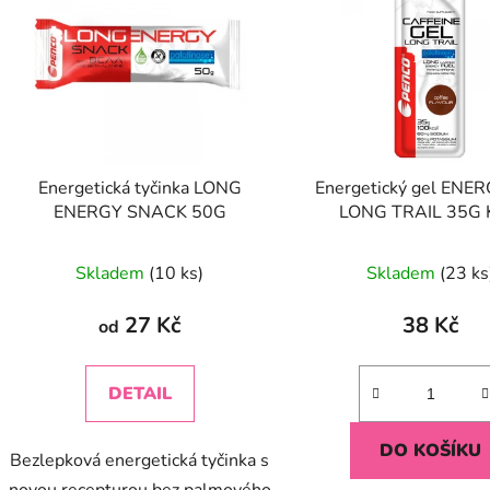
p
s
p
r
o
d
Energetická tyčinka LONG
Energetický gel ENE
u
ENERGY SNACK 50G
LONG TRAIL 35G 
k
Průměrné
Průměr
t
Skladem
(10 ks)
Skladem
(23 ks
ů
hodnocení
hodnoc
produktu
produk
27 Kč
38 Kč
od
je
je
4,0
5,0
DETAIL
z
z
5
5
DO KOŠÍKU
Bezlepková energetická tyčinka s
hvězdiček.
hvězdič