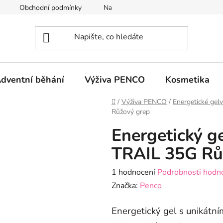
Obchodní podmínky
Napište nám
GDPR
dventní běhání
Výživa PENCO
Kosmetika
Domů
/
Výživa PENCO
/
Energetické gely
Růžový grep
Energetický 
TRAIL 35G Rů
Průměrné
1 hodnocení
Podrobnosti hodn
hodnocení
Značka:
Penco
produktu
Energetický gel s unikátní
je