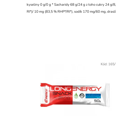
kyseliny 0 g/0 g * Sacharidy 68 g/24 g z toho cukry 24 g/8
RI*)/ 10 mg (83,5 % RHP*/RI*), sodík 170 mg/60 mg, dras
Kód:
165