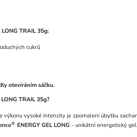
 LONG TRAIL 35g:
noduchých cukrů
ndly otevíráním sáčku.
 LONG TRAIL 35g?
 výkonu vysoké intenzity je zpomalení úbytku sacha
®
enco
ENERGY GEL LONG
- unikátní energetický ge