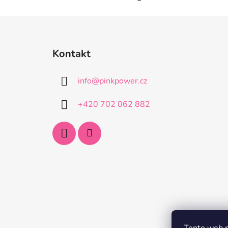
Z
á
Kontakt
p
a
info
@
pinkpower.cz
t
í
+420 702 062 882