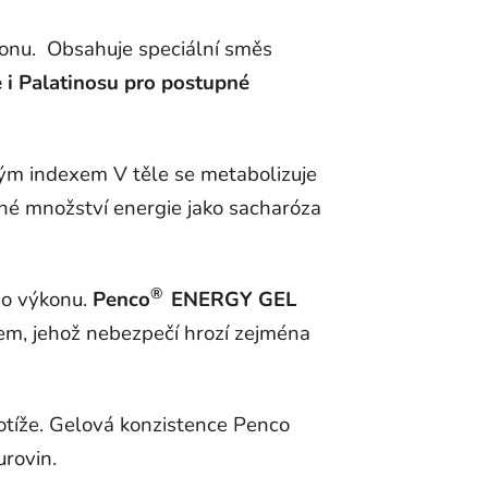
konu. Obsahuje speciální směs
 i
Palatinosu
pro postupné
kým indexem V těle se metabolizuje
jné množství energie jako sacharóza
®
ho výkonu.
Penco
ENERGY GEL
em, jehož nebezpečí hrozí zejména
otíže. Gelová konzistence Penco
urovin.