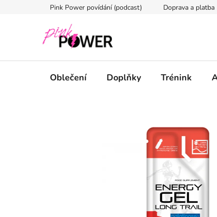
Přejít
Pink Power povídání (podcast)
Doprava a platba
na
obsah
Oblečení
Doplňky
Trénink
A