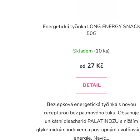
Energetická tyčinka LONG ENERGY SNAC
50G
Průměrné
Skladem
(10 ks)
hodnocení
produktu
27 Kč
od
je
4,0
DETAIL
z
5
Bezlepková energetická tyčinka s novou
hvězdiček.
recepturou bez palmového tuku. Obsahuje
unikátní disacharid PALATINOZU s nižším
glykemickým indexem a postupným uvolňová
energie. Navíc...