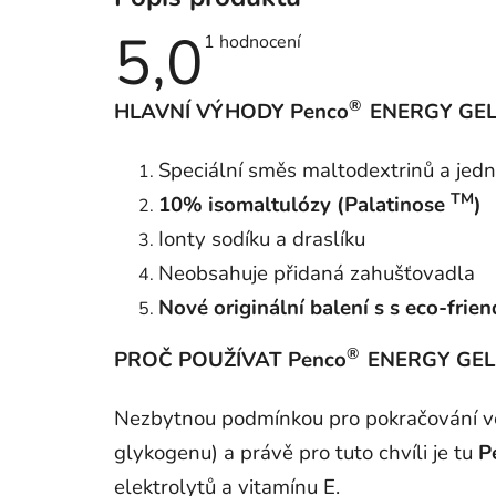
5,0
Průměrné
1 hodnocení
hodnocení
produktu
je
®
HLAVNÍ VÝHODY Penco
ENERGY GEL
5,0
z
5
hvězdiček.
Speciální směs maltodextrinů a jed
TM
10% isomaltulózy (Palatinose
)
Ionty sodíku a draslíku
Neobsahuje přidaná zahušťovadla
Nové originální balení s s eco-frie
®
PROČ POUŽÍVAT Penco
ENERGY GEL
Nezbytnou podmínkou pro pokračování ve
glykogenu) a právě pro tuto chvíli je tu
P
elektrolytů a vitamínu E.