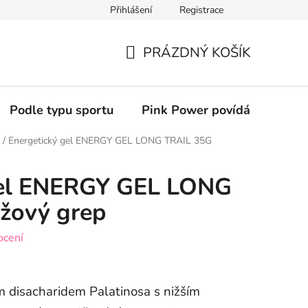
Přihlášení
Registrace
PRÁZDNÝ KOŠÍK
NÁKUPNÍ
KOŠÍK
Podle typu sportu
Pink Power povídání (podcas
/
Energetický gel ENERGY GEL LONG TRAIL 35G
gel ENERGY GEL LONG
žový grep
ocení
m disacharidem Palatinosa s nižším