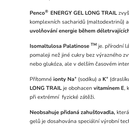
®
Penco
ENERGY GEL LONG TRAIL
zvyš
komplexních sacharidů (maltodextrinů) a
uvolňování energie během déletrvajícíc
TM
Isomaltulosa Palatinose
je. přírodní 
pomaleji než jiné cukry bez výrazného z
nebo glukóza, ale v delším časovém inter
+
+
Přítomné
ionty
Na
(sodíku) a
K
(draslík
LONG TRAIL
je obohacen
vitamínem E
,
k
při extrémní fyzické zátěži.
Neobsahuje přidaná zahušťovadla,
kter
gelů je dosahována speciální výrobní tech