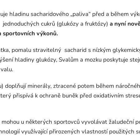
uje hladinu sacharidového „paliva“ před a během vý
 jednoduchých cukrů (glukózy a fruktózy)
a nyní nově
h sportovních výkonů.
látka, pomalu stravitelný sacharid s nízkým glykemic
výšení hladiny glukózy, Svalům a mozku poskytuje ste
valu.
u) doplňují minerály, ztracené potem během náročné
terý přispívá k ochraně buněk před oxidativním stres
á mohou u některých sportovců vyvolávat žaludeční p
nologií využívající přirozených vlastností použitých s