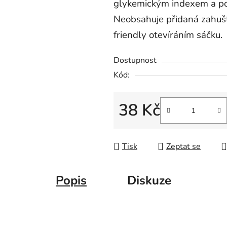
5,0
glykemickým indexem a p
z
Neobsahuje přidaná zahušť
5
friendly otevíráním sáčku.
hvězdiček.
Dostupnost
Kód:
38 Kč
Měrná cena:
Tisk
Zeptat se
Popis
Diskuze