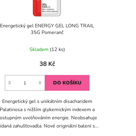
Energetický gel ENERGY GEL LONG TRAIL
35G Pomeranč
Průměrné
Skladem
(12 ks)
hodnocení
produktu
38 Kč
je
5,0
DO KOŠÍKU
z
5
Energetický gel s unikátním disacharidem
hvězdiček.
Palatinosa s nižším glykemickým indexem a
ostupným uvolňováním energie. Neobsahuje
idaná zahušťovadla. Nové originální balení s...