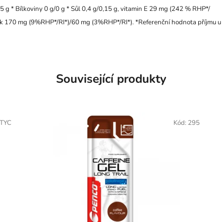
,5 g * Bílkoviny 0 g/0 g * Sůl 0,4 g/0,15 g, vitamin E 29 mg (242 % RHP*/
lík 170 mg (9%RHP*/RI*)/60 mg (3%RHP*/RI*). *Referenční hodnota příjmu u
Související produkty
/TYC
Kód:
295