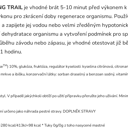
NG TRAIL
je vhodné brát 5-10 minut před výkonem k 
výkonu pro zkrácení doby regenerace organismu. Použí
a zapijete jej vodou nebo velmi zředěným hypotoni
 dehydratace organismu a vytvoření podmínek pro sprá
ůběhu závodu nebo zápasu, je vhodné otestovat již 
1 hodinu.
TM
se
) 10%, glukóza, fruktóza, regulátor kyselosti: kyselina citrónová, citron
z mrkve a ibišku, konzervační látky: sorban draselný a benzoan sodný, vitamí
yl. V případě jakýchkoli obtíží po užití přípravku přerušte jeho užívání. Min
 Není určeno jako náhrada pestré stravy. DOPLNĚK STRAVY
=280 kcal/413kJ=98 kcal * Tuky 0g/0g z toho nasycené mastné