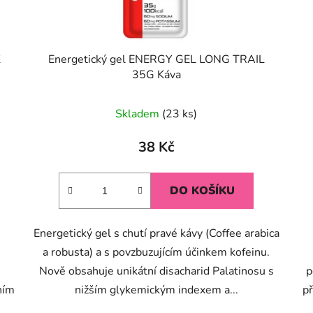
K
Energetický gel ENERGY GEL LONG TRAIL
35G Káva
Průměrné
Skladem
(23 ks)
hodnocení
produktu
38 Kč
je
5,0
DO KOŠÍKU
z
5
Energetický gel s chutí pravé kávy (Coffee arabica
hvězdiček.
a robusta) a s povzbuzujícím účinkem kofeinu.
Nově obsahuje unikátní disacharid Palatinosu s
p
ním
nižším glykemickým indexem a...
př