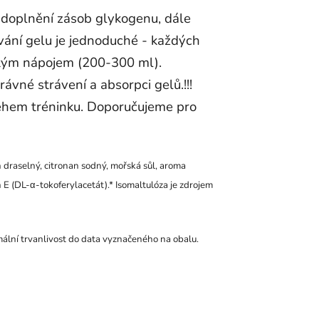
doplnění zásob glykogenu, dále
vání gelu je jednoduché - každých
ckým nápojem (200-300 ml).
vné strávení a absorpci gelů.!!!
během tréninku. Doporučujeme pro
an draselný, citronan sodný, mořská sůl, aroma
n E (DL-α-tokoferylacetát).* Isomaltulóza je zdrojem
imální trvanlivost do data vyznačeného na obalu.