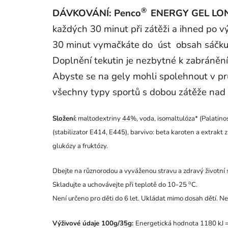
®
DÁVKOVÁNÍ:
Penco
ENERGY GEL LO
každých 30 minut při zátěži a ihned po 
30 minut vymačkáte do úst obsah sáčku 
Doplnění tekutin je nezbytné k zabránění
Abyste se na gely mohli spolehnout v pr
všechny typy sportů s dobou zátěže nad 
Složení:
maltodextriny 44%, voda, isomaltulóza* (Palatino
(stabilizator E414, E445), barvivo: beta karoten a extrakt 
glukózy a fruktózy.
Dbejte na různorodou a vyváženou stravu a zdravý životní st
o
Skladujte a uchovávejte při teplotě do 10-25
C.
Není určeno pro děti do 6 let. Ukládat mimo dosah dětí.
Výživové údaje 100g/35g:
Energetická hodnota 1180 kJ 