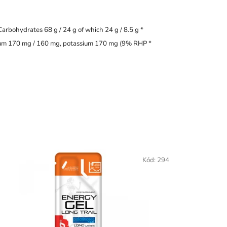
 Carbohydrates 68 g / 24 g of which 24 g / 8.5 g *
 sodium 170 mg / 160 mg, potassium 170 mg (9% RHP *
Kód:
294