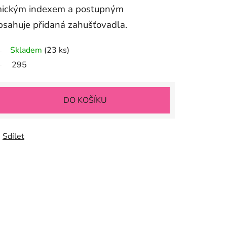
emickým indexem a postupným
bsahuje přidaná zahušťovadla.
Skladem
(23 ks)
295
DO KOŠÍKU
Sdílet