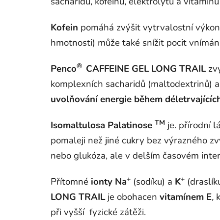
sacharidů, kofeinu, elektrolytů a vitamínu
Kofein
pomáhá zvýšit vytrvalostní výkon
hmotnosti) může také snížit pocit vnímán
®
Penco
CAFFEINE GEL LONG TRAIL
zvy
komplexních sacharidů (maltodextrinů) a
uvolňování energie během déletrvajícíc
TM
Isomaltulosa Palatinose
je. přírodní 
pomaleji než jiné cukry bez výrazného z
nebo glukóza, ale v delším časovém inter
+
+
Přítomné
ionty
Na
(sodíku) a
K
(draslík
LONG TRAIL
je obohacen
vitamínem E
,
k
při vyšší fyzické zátěži.