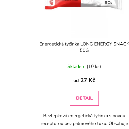
Energetická tyčinka LONG ENERGY SNAC
50G
Průměrné
Skladem
(10 ks)
hodnocení
produktu
27 Kč
od
je
4,0
DETAIL
z
5
Bezlepková energetická tyčinka s novou
hvězdiček.
recepturou bez palmového tuku. Obsahuje