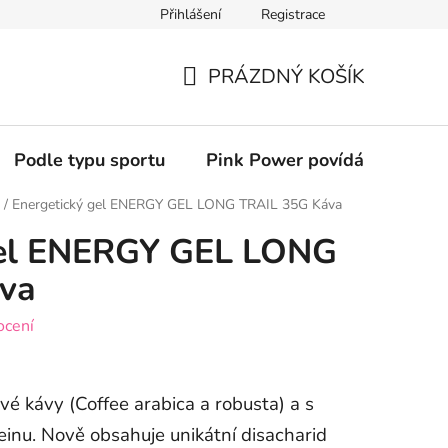
Přihlášení
Registrace
PRÁZDNÝ KOŠÍK
NÁKUPNÍ
KOŠÍK
Podle typu sportu
Pink Power povídání (podcas
/
Energetický gel ENERGY GEL LONG TRAIL 35G Káva
gel ENERGY GEL LONG
va
ocení
vé kávy (Coffee arabica a robusta) a s
inu. Nově obsahuje unikátní disacharid