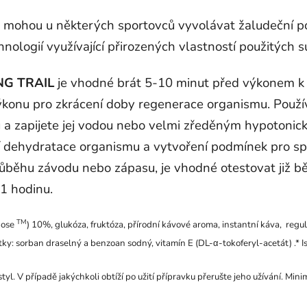
á mohou u některých sportovců vyvolávat žaludeční p
nologií využívající přirozených vlastností použitých s
NG TRAIL
je vhodné brát 5-10 minut před výkonem k 
výkonu pro zkrácení doby regenerace organismu. Použí
a zapijete jej vodou nebo velmi zředěným hypotoni
 dehydratace organismu a vytvoření podmínek pro sprá
ůběhu závodu nebo zápasu, je vhodné otestovat již 
1 hodinu.
TM
nose
) 10%, glukóza, fruktóza, přírodní kávové aroma, instantní káva, regul
tky: sorban draselný a benzoan sodný, vitamín E (DL-α-tokoferyl-acetát) .* I
yl. V případě jakýchkoli obtíží po užití přípravku přerušte jeho užívání. Min