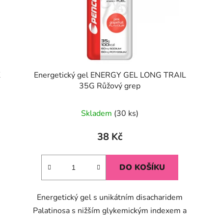
K
Energetický gel ENERGY GEL LONG TRAIL
35G Růžový grep
Průměrné
Skladem
(30 ks)
hodnocení
produktu
38 Kč
je
5,0
DO KOŠÍKU
z
5
Energetický gel s unikátním disacharidem
hvězdiček.
Palatinosa s nižším glykemickým indexem a