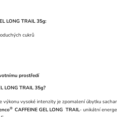
EL LONG TRAIL 35g:
noduchých cukrů
ivotnímu prostředí
L LONG TRAIL 35g?
 výkonu vysoké intenzity je zpomalení úbytku sacha
®
enco
CAFFEINE GEL LONG
TRAIL
- unikátní energ