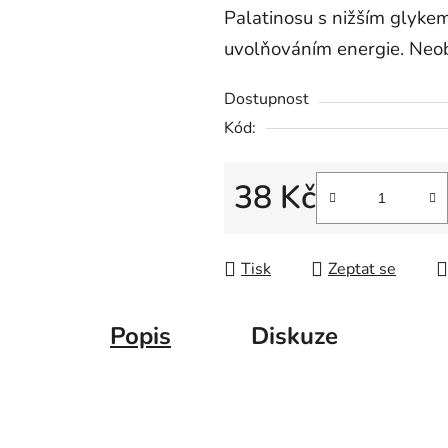
z
Palatinosu s nižším glyk
5
uvolňováním energie. Neo
hvězdiček.
Dostupnost
Kód:
38 Kč
Měrná cena:
Tisk
Zeptat se
Popis
Diskuze