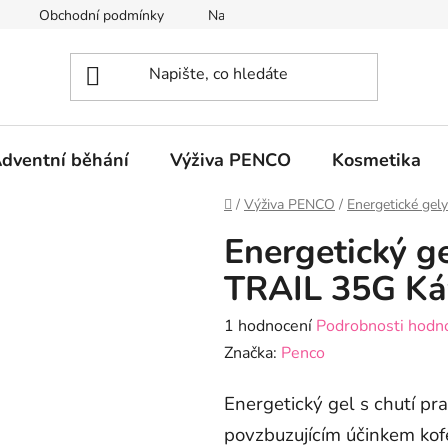
Obchodní podmínky
Napište nám
GDPR
dventní běhání
Výživa PENCO
Kosmetika
Domů
/
Výživa PENCO
/
Energetické gely
Energetický 
TRAIL 35G Ká
Průměrné
1 hodnocení
Podrobnosti hodn
hodnocení
Značka:
Penco
produktu
Energetický gel s chutí pra
je
5,0
povzbuzujícím účinkem kofe