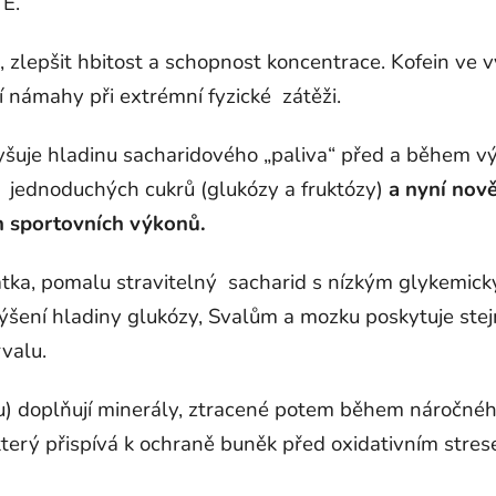
 E.
, zlepšit hbitost a schopnost koncentrace. Kofein ve
í námahy při extrémní fyzické zátěži.
šuje hladinu sacharidového „paliva“ před a během v
 jednoduchých cukrů (glukózy a fruktózy)
a nyní nově
h sportovních výkonů.
látka, pomalu stravitelný sacharid s nízkým glykemic
výšení hladiny glukózy, Svalům a mozku poskytuje ste
valu.
u) doplňují minerály, ztracené potem během náročné
terý přispívá k ochraně buněk před oxidativním stres