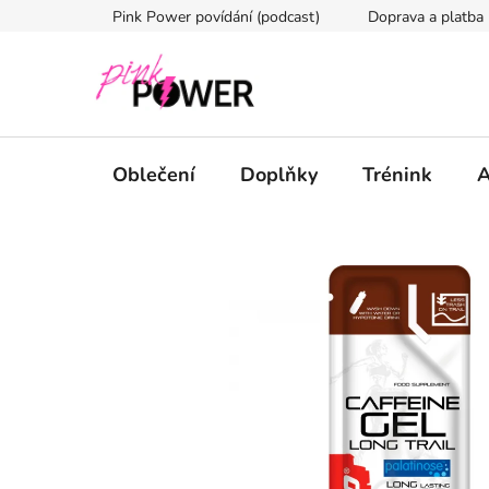
Přejít
Pink Power povídání (podcast)
Doprava a platba
na
obsah
Oblečení
Doplňky
Trénink
A