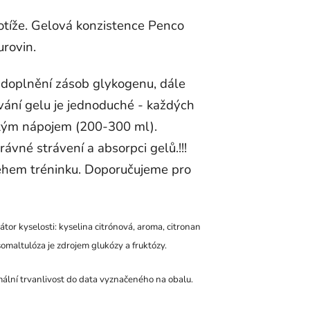
otíže. Gelová konzistence Penco
urovin.
doplnění zásob glykogenu, dále
vání gelu je jednoduché - každých
ckým nápojem (200-300 ml).
vné strávení a absorpci gelů.!!!
během tréninku. Doporučujeme pro
átor kyselosti: kyselina citrónová, aroma, citronan
somaltulóza je zdrojem glukózy a fruktózy.
imální trvanlivost do data vyznačeného na obalu.