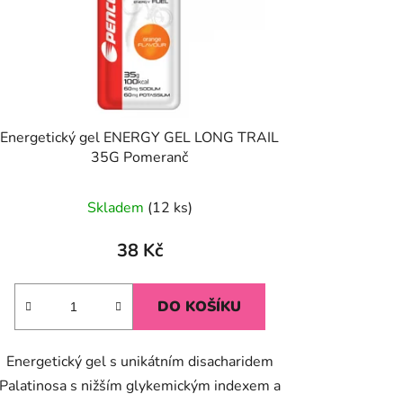
Energetický gel ENERGY GEL LONG TRAIL
35G Pomeranč
Průměrné
Skladem
(12 ks)
hodnocení
produktu
38 Kč
je
5,0
DO KOŠÍKU
z
5
Energetický gel s unikátním disacharidem
hvězdiček.
Palatinosa s nižším glykemickým indexem a