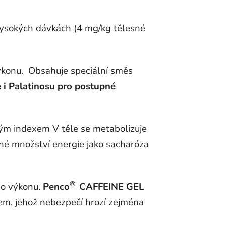
 vysokých dávkách (4 mg/kg tělesné
ýkonu. Obsahuje speciální směs
 i Palatinosu pro postupné
kým indexem V těle se metabolizuje
jné množství energie jako sacharóza
®
ho výkonu.
Penco
CAFFEINE GEL
em, jehož nebezpečí hrozí zejména