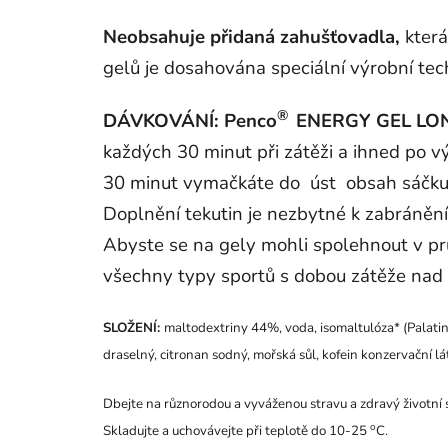
Neobsahuje přidaná zahušťovadla,
kter
gelů je dosahována speciální výrobní tech
®
DÁVKOVÁNÍ:
Penco
ENERGY GEL LO
každých 30 minut při zátěži a ihned po 
30 minut vymačkáte do úst obsah sáčku 
Doplnění tekutin je nezbytné k zabránění
Abyste se na gely mohli spolehnout v pr
všechny typy sportů s dobou zátěže nad 
SLOŽENÍ:
maltodextriny 44%, voda, isomaltulóza* (Palati
draselný, citronan sodný, mořská sůl, kofein konzervační lá
Dbejte na různorodou a vyváženou stravu a zdravý životní st
o
Skladujte a uchovávejte při teplotě do 10-25
C.