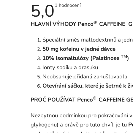
5,0
Průměrné
1 hodnocení
hodnocení
produktu
je
®
HLAVNÍ VÝHODY Penco
CAFFEINE G
5,0
z
5
hvězdiček.
Speciální směs maltodextrinů a jed
50 mg kofeinu v jedné dávce
TM
10% isomaltulózy (Palatinose
)
Ionty sodíku a draslíku
Neobsahuje přidaná zahušťovadla
Otevírání sáčku, které je šetrné k ž
®
PROČ POUŽÍVAT Penco
CAFFEINE GE
Nezbytnou podmínkou pro pokračování ve
glykogenu) a právě pro tuto chvíli je tu
P