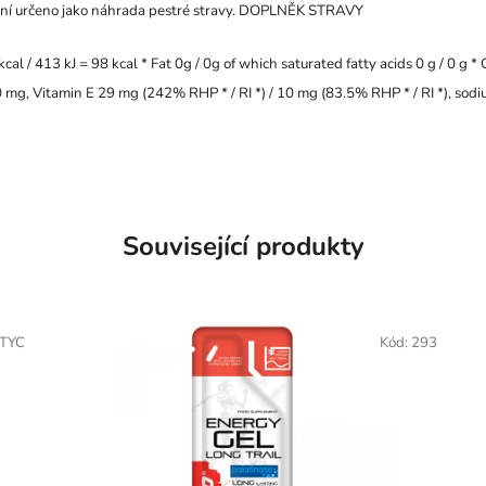
 Není určeno jako náhrada pestré stravy. DOPLNĚK STRAVY
l / 413 kJ = 98 kcal * Fat 0g / 0g of which saturated fatty acids 0 g / 0 g *
 / 50 mg, Vitamin E 29 mg (242% RHP * / RI *) / 10 mg (83.5% RHP * / RI *),
Související produkty
/TYC
Kód:
293