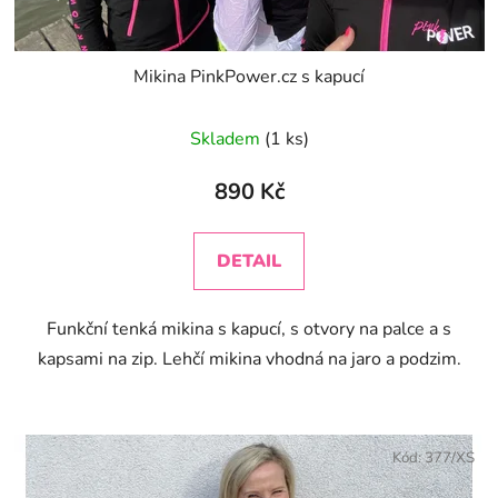
t
ů
Mikina PinkPower.cz s kapucí
Průměrné
Skladem
(1 ks)
hodnocení
produktu
890 Kč
je
4,0
DETAIL
z
5
Funkční tenká mikina s kapucí, s otvory na palce a s
hvězdiček.
kapsami na zip. Lehčí mikina vhodná na jaro a podzim.
Kód:
377/XS