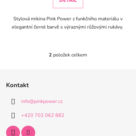
DETAIL
z
5
Stylová mikina Pink Power z funkčního materiálu v
hvězdiček.
elegantní černé barvě s výraznými růžovými rukávy.
2
položek celkem
O
v
l
Z
á
á
d
Kontakt
p
a
a
c
info
@
pinkpower.cz
t
í
p
í
+420 702 062 882
r
v
k