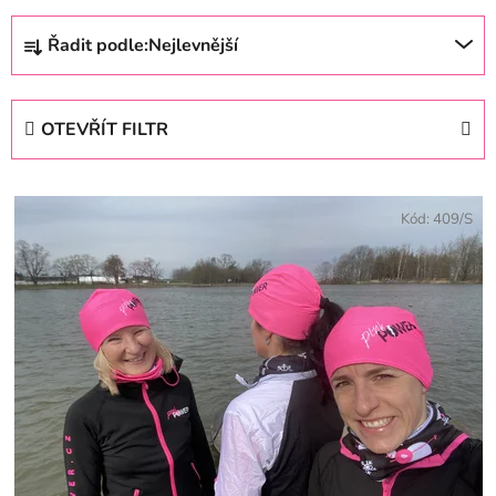
Ř
Řadit podle:
Nejlevnější
a
z
e
OTEVŘÍT FILTR
n
í
V
p
ý
Kód:
409/S
r
p
o
i
d
s
u
p
k
r
t
o
ů
d
u
k