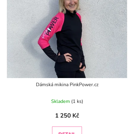
Dámská mikina PinkPower.cz
Průměrné
Skladem
(1 ks)
hodnocení
produktu
1 250 Kč
je
3,3