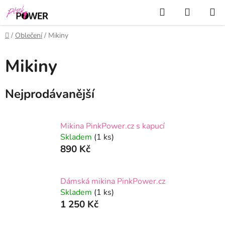
Přejít
Hledat
NÁKUP
na
KOŠÍK
obsah
Domů
/
Oblečení
/
Mikiny
Mikiny
Nejprodávanější
Mikina PinkPower.cz s kapucí
Skladem
(1 ks)
890 Kč
Dámská mikina PinkPower.cz
Skladem
(1 ks)
1 250 Kč