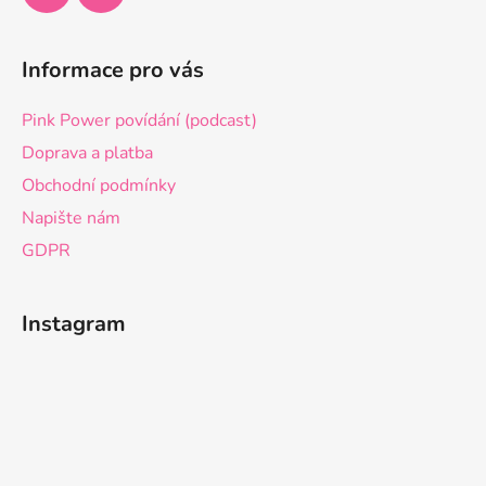
y
v
ý
Informace pro vás
p
i
Pink Power povídání (podcast)
s
u
Doprava a platba
Obchodní podmínky
Napište nám
GDPR
Instagram