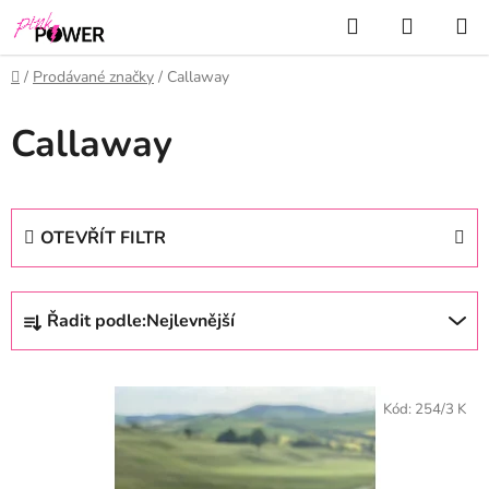
Přejít
Hledat
NÁKUP
na
KOŠÍK
obsah
Domů
/
Prodávané značky
/
Callaway
Callaway
OTEVŘÍT FILTR
Ř
Řadit podle:
Nejlevnější
a
z
V
e
ý
Kód:
254/3 K
n
p
í
i
p