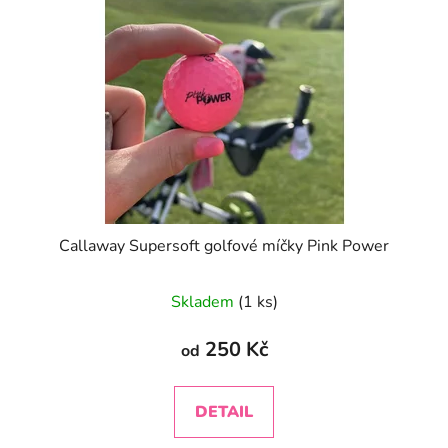
s
r
p
o
r
d
o
u
d
k
u
t
k
ů
t
ů
Callaway Supersoft golfové míčky Pink Power
Průměrné
Skladem
(1 ks)
hodnocení
produktu
250 Kč
od
je
5,0
DETAIL
z
5