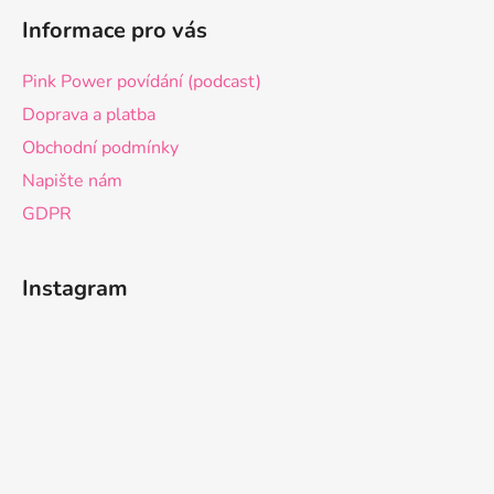
ý
Informace pro vás
p
i
Pink Power povídání (podcast)
s
u
Doprava a platba
Obchodní podmínky
Napište nám
GDPR
Instagram