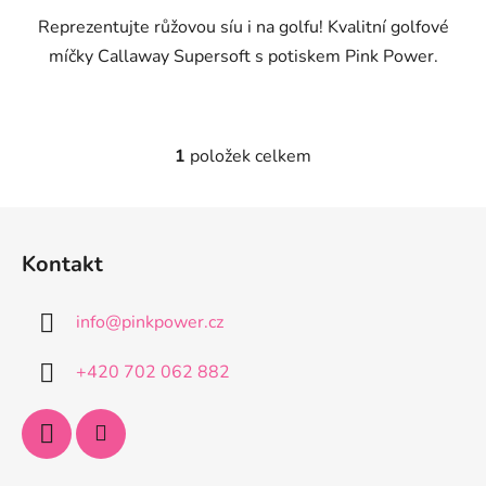
Reprezentujte růžovou síu i na golfu! Kvalitní golfové
hvězdiček.
míčky Callaway Supersoft s potiskem Pink Power.
1
položek celkem
O
v
l
Z
á
á
d
Kontakt
p
a
a
c
info
@
pinkpower.cz
t
í
p
í
+420 702 062 882
r
v
k
y
v