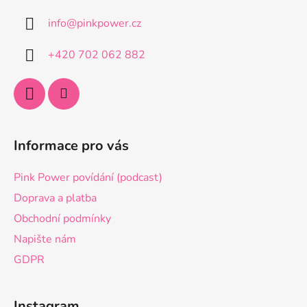
a
info
@
pinkpower.cz
t
í
+420 702 062 882
Informace pro vás
Pink Power povídání (podcast)
Doprava a platba
Obchodní podmínky
Napište nám
GDPR
Instagram