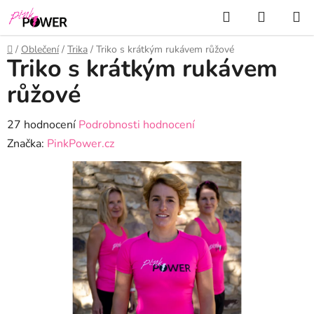
Přejít
Hledat
NÁKUP
na
KOŠÍK
obsah
Domů
/
Oblečení
/
Trika
/
Triko s krátkým rukávem růžové
Triko s krátkým rukávem
růžové
Průměrné
27 hodnocení
Podrobnosti hodnocení
hodnocení
Značka:
PinkPower.cz
produktu
je
3,6
z
5
hvězdiček.