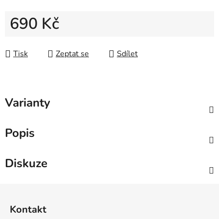
690 Kč
Měrná cena:
Tisk
Zeptat se
Sdílet
Varianty
Popis
Diskuze
Z
á
Kontakt
p