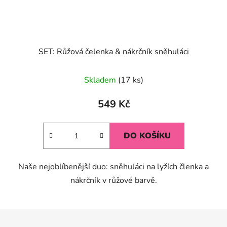
SET: Růžová čelenka & nákrčník sněhuláci
Průměrné
Skladem
(17 ks)
hodnocení
produktu
549 Kč
je
5,0
DO KOŠÍKU
z
5
Naše nejoblíbenější duo: sněhuláci na lyžích členka a
hvězdiček.
nákrčník v růžové barvě.
Z