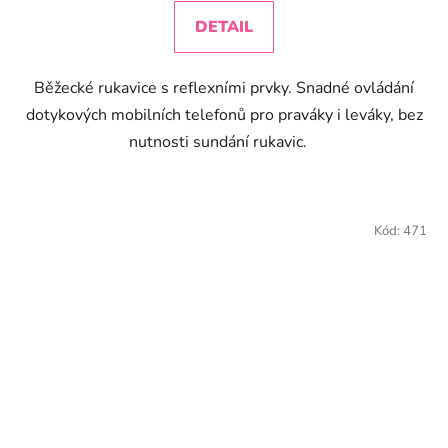
3,9
DETAIL
z
5
Běžecké rukavice s reflexními prvky. Snadné ovládání
hvězdiček.
dotykových mobilních telefonů pro praváky i leváky, bez
nutnosti sundání rukavic.
Kód:
471