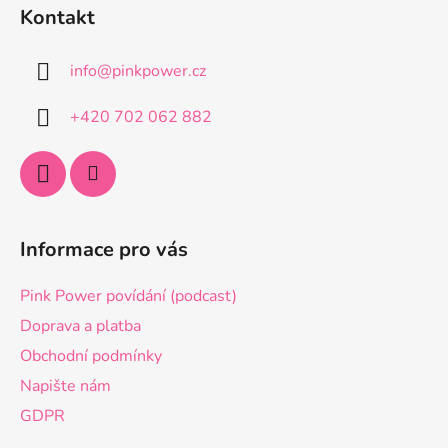
á
Kontakt
p
a
info
@
pinkpower.cz
t
í
+420 702 062 882
Informace pro vás
Pink Power povídání (podcast)
Doprava a platba
Obchodní podmínky
Napište nám
GDPR