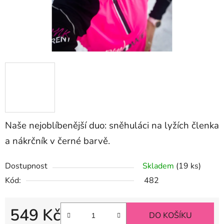
Naše nejoblíbenější duo: sněhuláci na lyžích členka
a nákrčník v černé barvě.
Dostupnost
Skladem
(19 ks)
Kód:
482
549 Kč
DO KOŠÍKU