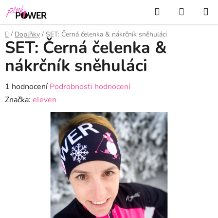
Přejít
Hledat
NÁKUP
na
KOŠÍK
obsah
Domů
/
Doplňky
/
SET: Černá čelenka & nákrčník sněhuláci
SET: Černá čelenka &
nákrčník sněhuláci
Průměrné
1 hodnocení
Podrobnosti hodnocení
hodnocení
Značka:
eleven
produktu
je
5,0
z
5
hvězdiček.