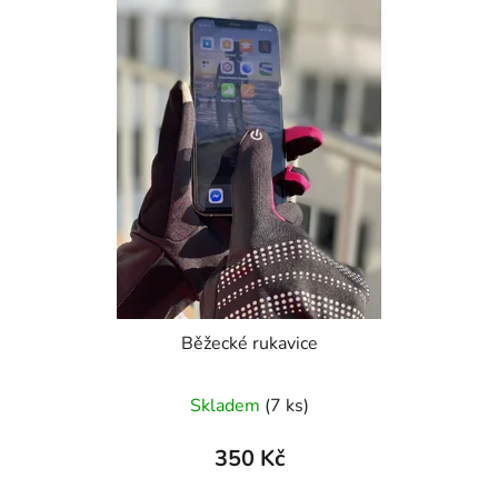
Běžecké rukavice
Průměrné
Skladem
(7 ks)
hodnocení
produktu
350 Kč
je