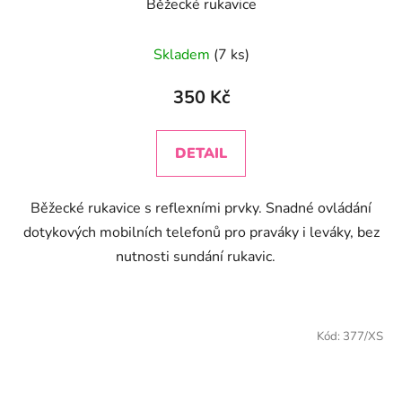
Běžecké rukavice
Průměrné
Skladem
(7 ks)
hodnocení
produktu
350 Kč
je
3,9
DETAIL
z
5
Běžecké rukavice s reflexními prvky. Snadné ovládání
hvězdiček.
dotykových mobilních telefonů pro praváky i leváky, bez
nutnosti sundání rukavic.
Kód:
377/XS