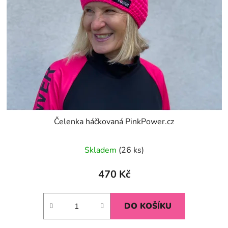
Čelenka háčkovaná PinkPower.cz
Průměrné
Skladem
(26 ks)
hodnocení
produktu
470 Kč
je
4,8
DO KOŠÍKU
z
5